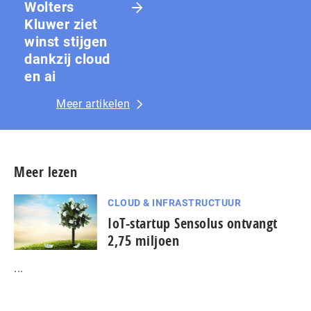
Wolters
Kluwer ziet
winst stijgen
dankzij cloud
en ai
Meer artikelen
Meer lezen
CLOUD & INFRASTRUCTUUR
IoT-startup Sensolus ontvangt
2,75 miljoen
...