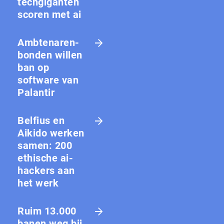
techgiganten
scoren met ai
Amb­te­na­ren­
bon­den willen
ban op
software van
Palantir
Belfius en
Aikido werken
samen: 200
ethische ai-
hackers aan
het werk
Ruim 13.000
banen weg bij