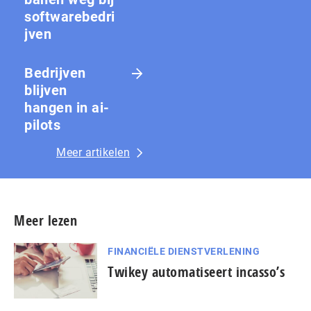
softwarebedri
jven
Bedrijven
blijven
hangen in ai-
pilots
Meer artikelen
Meer lezen
FINANCIËLE DIENSTVERLENING
Twikey automatiseert incasso’s