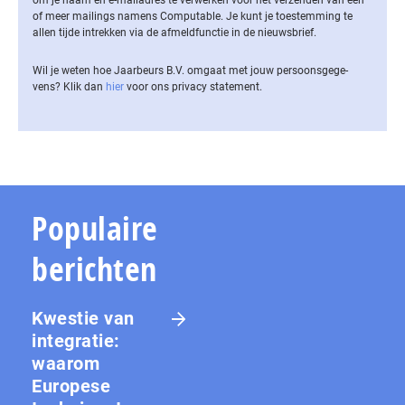
om je naam en e-mailadres te verwerken voor het verzenden van een
of meer mailings namens Computable. Je kunt je toestemming te
allen tijde intrekken via de af­meld­func­tie in de nieuwsbrief.
Wil je weten hoe Jaarbeurs B.V. omgaat met jouw per­soons­ge­ge­
vens? Klik dan
hier
voor ons privacy statement.
Populaire
berichten
Kwestie van
integratie:
waarom
Europese