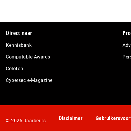
...
Footer
Direct naar
Pro
Kennisbank
Adv
Computable Awards
Per
Colofon
Cybersec e-Magazine
Disclaimer
Gebruikersvoo
© 2026 Jaarbeurs