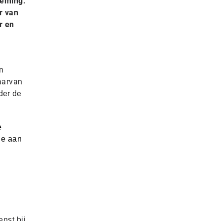
neming.
r van
r en
n
waarvan
der de
e
ie aan
enst bij