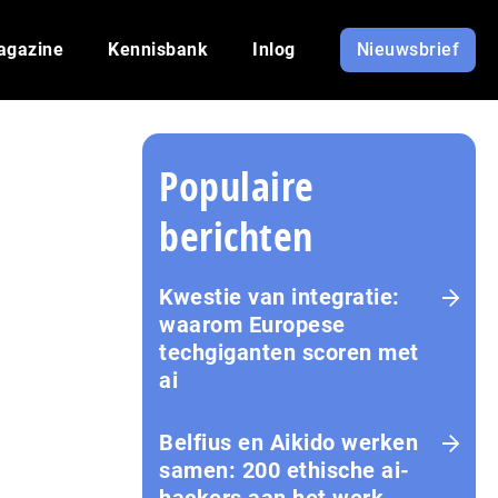
agazine
Kennisbank
Inlog
Nieuwsbrief
Populaire
berichten
Kwestie van integratie:
waarom Europese
techgiganten scoren met
ai
Belfius en Aikido werken
samen: 200 ethische ai-