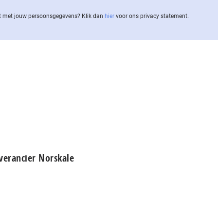
 met jouw per­soons­ge­ge­vens? Klik dan
hier
voor ons privacy statement.
verancier Norskale