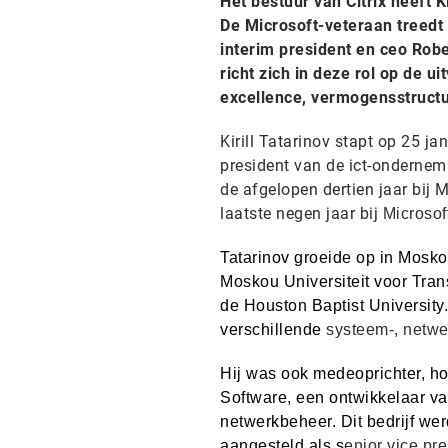
Het bestuur van Citrix heeft 
De Microsoft-veteraan treedt o
interim president en ceo Rober
richt zich in deze rol op de u
excellence, vermogensstructu
Kirill Tatarinov stapt op 25 j
president van de ict-ondernemi
de afgelopen dertien jaar bij 
laatste negen jaar bij
Microsof
Tatarinov groeide op in Mosk
Moskou Universiteit voor Tra
de Houston Baptist University. 
verschillende
systeem-, netwer
Hij was ook medeoprichter, ho
Software, een ontwikkelaar v
netwerkbeheer. Dit bedrijf w
aangesteld als s
enior vice pre