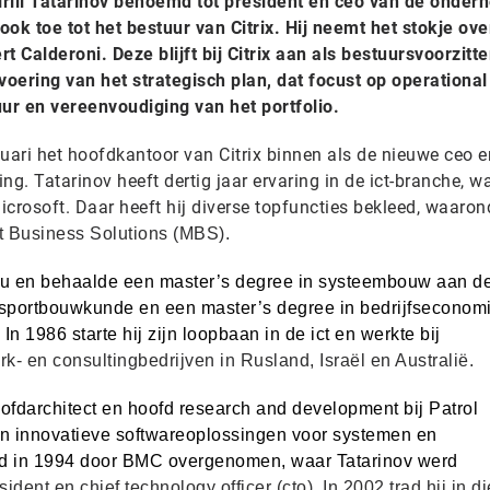
Kirill Tatarinov benoemd tot president en ceo van de onder
ok toe tot het bestuur van Citrix. Hij neemt het stokje ove
t Calderoni. Deze blijft bij Citrix aan als bestuursvoorzitte
itvoering van het strategisch plan, dat focust op operational
ur en vereenvoudiging van het portfolio.
anuari het hoofdkantoor van Citrix binnen als de nieuwe ceo e
ng. Tatarinov heeft dertig jaar ervaring in de ict-branche, 
Microsoft. Daar heeft hij diverse topfuncties bekleed, waaron
t Business Solutions (MBS).
ou en behaalde een master’s degree in systeembouw aan d
nsportbouwkunde en een master’s degree in bedrijfseconom
In 1986 starte hij zijn loopbaan in de ict en werkte bij
k- en consultingbedrijven in Rusland, Israël en Australië.
ofdarchitect en hoofd research and development bij Patrol
an innovatieve softwareoplossingen voor systemen en
erd in 1994 door BMC overgenomen, waar Tatarinov werd
sident en chief technology officer (cto). In 2002 trad hij in di