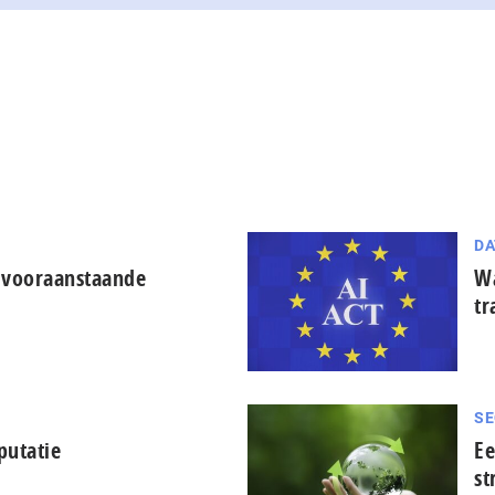
DA
 vooraanstaande
Wa
tr
SE
putatie
Ee
st