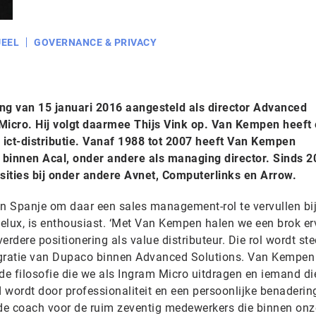
EEL
GOVERNANCE & PRIVACY
g van 15 januari 2016 aangesteld als director Advanced
 Micro. Hij volgt daarmee Thijs Vink op. Van Kempen heeft
 ict-distributie. Vanaf 1988 tot 2007 heeft Van Kempen
innen Acal, onder andere als managing director. Sinds 2
ties bij onder andere Avnet, Computerlinks en Arrow.
in Spanje om daar een sales management-rol te vervullen bij
nelux, is enthousiast. ‘Met Van Kempen halen we een brok er
verdere positionering als value distributeur. Die rol wordt st
tegratie van Dupaco binnen Advanced Solutions. Van Kempen 
de filosofie die we als Ingram Micro uitdragen en iemand di
d wordt door professionaliteit en een persoonlijke benaderin
nde coach voor de ruim zeventig medewerkers die binnen onz