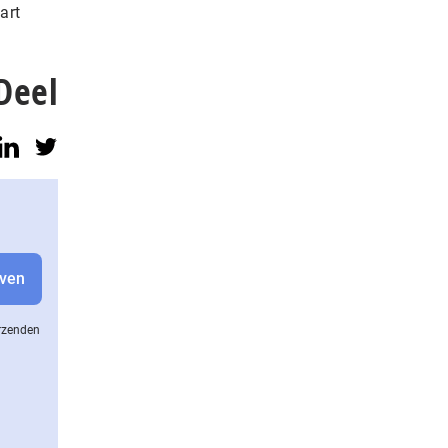
art
Deel
erzenden