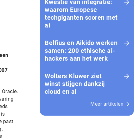
Kwestie van integratie:
waarom Europese
techgiganten scoren met
ai
Belfius en Aikido werken
samen: 200 ethische ai-
 een
hackers aan het werk
007
Wolters Kluwer ziet
winst stijgen dankzij
cloud en ai
 Oracle.
varing
Meer artikelen
eeds
is
e past
g.
e