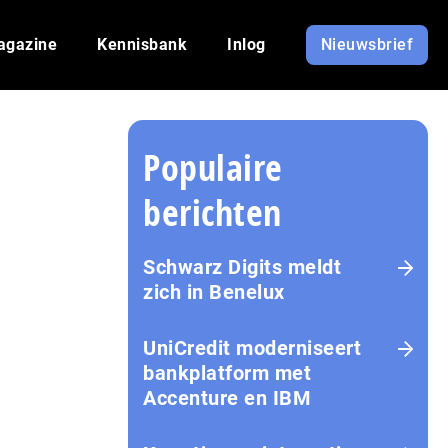
agazine
Kennisbank
Inlog
Nieuwsbrief
Populaire
berichten
Schwarz Digits meldt
zich in Benelux
UniCredit moderniseert
bankplatform met
Accenture en IBM