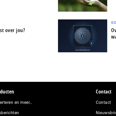
GO
t over jou?
Ov
wa
ducten
Contact
erteren en meer…
Contact
sberichten
Nieuwsbri