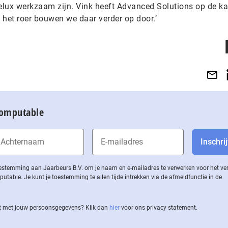
lux werkzaam zijn. Vink heeft Advanced Solutions op de ka
het roer bouwen we daar verder op door.’
Computable
 toestemming aan Jaarbeurs B.V. om je naam en e-mailadres te verwerken voor het v
ble. Je kunt je toestemming te allen tijde intrekken via de af­meld­func­tie in de
 met jouw per­soons­ge­ge­vens? Klik dan
hier
voor ons privacy statement.