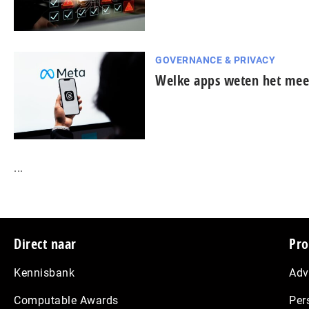
GOVERNANCE & PRIVACY
Welke apps weten het mees
...
Footer
Direct naar
Pro
Kennisbank
Adv
Computable Awards
Per