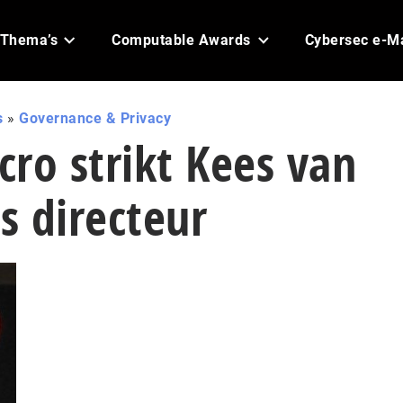
Thema’s
Computable Awards
Cybersec e-M
s
»
Governance & Privacy
ro strikt Kees van
s directeur