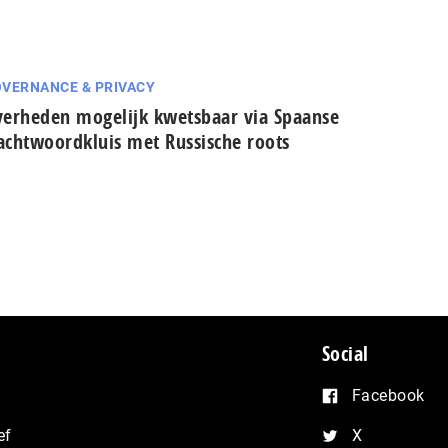
VERNANCE & PRIVACY
erheden mogelijk kwetsbaar via Spaanse
cht­woord­kluis met Russische roots
Social
Facebook
ef
X