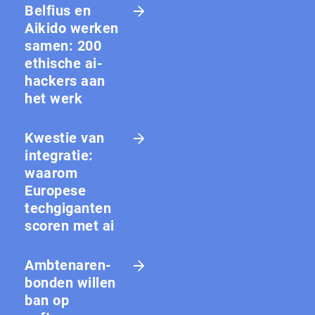
Belfius en
Aikido werken
samen: 200
ethische ai-
hackers aan
het werk
Kwestie van
integratie:
waarom
Europese
techgiganten
scoren met ai
Amb­te­na­ren­
bon­den willen
ban op