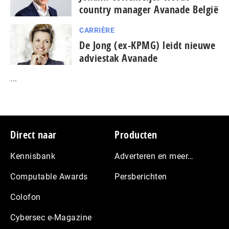
country manager Avanade België
CARRIÈRE
De Jong (ex-KPMG) leidt nieuwe
adviestak Avanade
...
Footer
Direct naar
Producten
Kennisbank
Adverteren en meer…
Computable Awards
Persberichten
Colofon
Cybersec e-Magazine