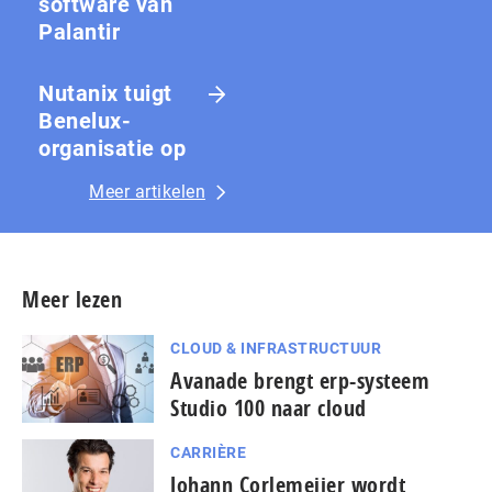
software van
Palantir
Nutanix tuigt
Benelux-
organisatie op
Meer artikelen
Meer lezen
CLOUD & INFRASTRUCTUUR
Avanade brengt erp-systeem
Studio 100 naar cloud
CARRIÈRE
Johann Corlemeijer wordt