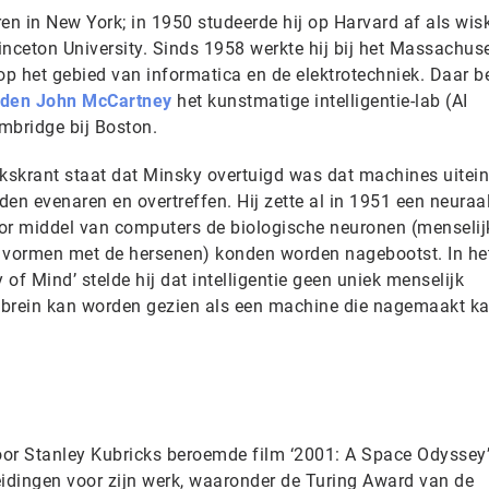
n in New York; in 1950 studeerde hij op Harvard af als wis
inceton University. Sinds 1958 werkte hij bij het Massachus
op het gebied van informatica en de elektrotechniek. Daar b
eden John McCartney
het kunstmatige intelligentie-lab (AI
mbridge bij Boston.
lkskrant staat dat Minsky overtuigd was dat machines uitein
uden evenaren en overtreffen. Hij zette al in 1951 een neuraa
or middel van computers de biologische neuronen (menselij
 vormen met de hersenen) konden worden nagebootst. In het
of Mind’ stelde hij dat intelligentie geen uniek menselijk
 brein kan worden gezien als een machine die nagemaakt k
or Stanley Kubricks beroemde film ‘2001: A Space Odyssey’
eidingen voor zijn werk, waaronder de Turing Award van de