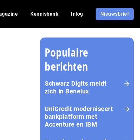
agazine
Kennisbank
Inlog
Nieuwsbrief
Populaire
berichten
Schwarz Digits meldt
zich in Benelux
UniCredit moderniseert
bankplatform met
Accenture en IBM