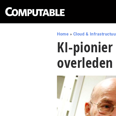
Home
»
Cloud & Infrastructuu
KI-pionie
overleden