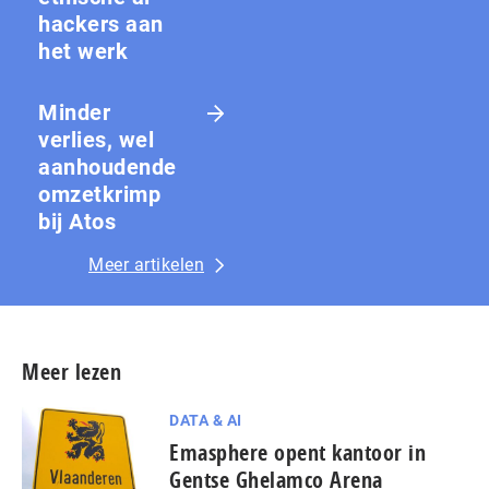
hackers aan
het werk
Minder
verlies, wel
aanhoudende
omzetkrimp
bij Atos
Meer artikelen
Meer lezen
DATA & AI
Emasphere opent kantoor in
Gentse Ghelamco Arena