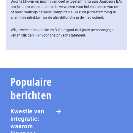
Door te klikken op inschrijven geef je toestemming aan Jaarbeurs B.V.
om je naam en e-mailadres te verwerken voor het verzenden van een
of meer mailings namens Computable. Je kunt je toestemming te
allen tijde intrekken via de af­meld­func­tie in de nieuwsbrief.
Wil je weten hoe Jaarbeurs B.V. omgaat met jouw per­soons­ge­ge­
vens? Klik dan
hier
voor ons privacy statement.
Populaire
berichten
Kwestie van
integratie:
waarom