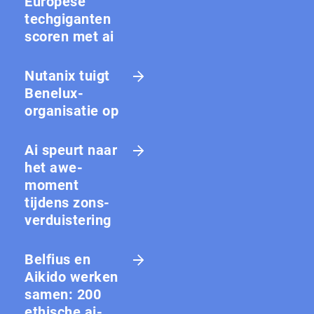
Europese
techgiganten
scoren met ai
Nutanix tuigt
Benelux-
organisatie op
Ai speurt naar
het awe-
moment
tijdens zons­
ver­duis­te­ring
Belfius en
Aikido werken
samen: 200
ethische ai-