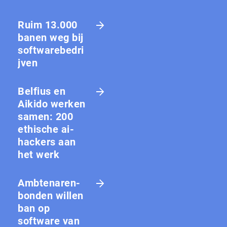
Ruim 13.000
banen weg bij
softwarebedri
jven
Belfius en
Aikido werken
samen: 200
ethische ai-
hackers aan
het werk
Amb­te­na­ren­
bon­den willen
ban op
software van