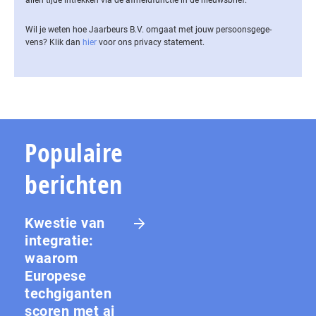
Wil je weten hoe Jaarbeurs B.V. omgaat met jouw per­soons­ge­ge­
vens? Klik dan
hier
voor ons privacy statement.
Populaire
berichten
Kwestie van
integratie:
waarom
Europese
techgiganten
scoren met ai