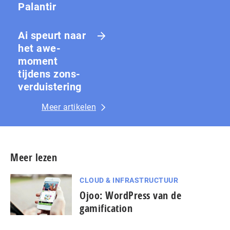
Palantir
Ai speurt naar
het awe-
moment
tijdens zons­
ver­duis­te­ring
Meer artikelen
Meer lezen
CLOUD & INFRASTRUCTUUR
Ojoo: WordPress van de
gamification
...