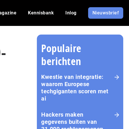
agazine
Kennisbank
Inlog
Nieuwsbrief
Populaire
-
berichten
Kwestie van integratie:
waarom Europese
techgiganten scoren met
ai
Hackers maken
gegevens buiten van