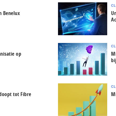
CL
in Benelux
Un
Ac
CL
nisatie op
Mi
bi
CL
oopt tot Fibre
Mi