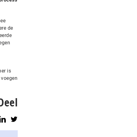
mee
ere de
eerde
tegen
er is
e voegen
Deel