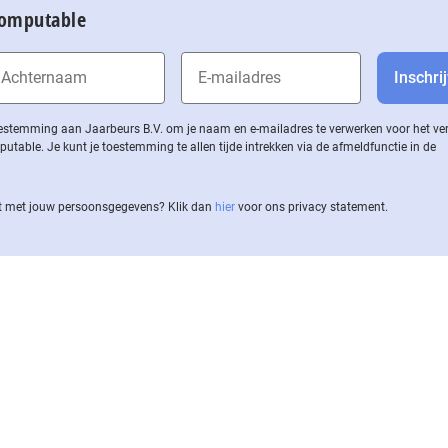
Computable
 toestemming aan Jaarbeurs B.V. om je naam en e-mailadres te verwerken voor het v
ble. Je kunt je toestemming te allen tijde intrekken via de af­meld­func­tie in de
 met jouw per­soons­ge­ge­vens? Klik dan
hier
voor ons privacy statement.