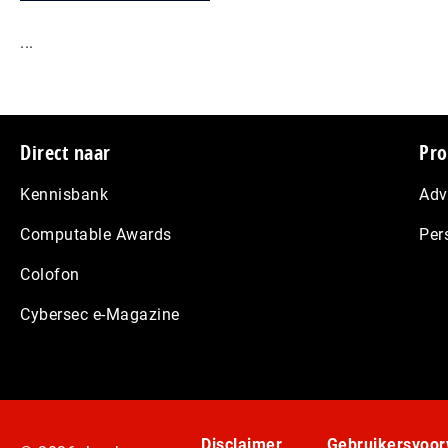
...
Footer
Direct naar
Pro
Kennisbank
Adv
Computable Awards
Per
Colofon
Cybersec e-Magazine
Disclaimer
Gebruikersvoo