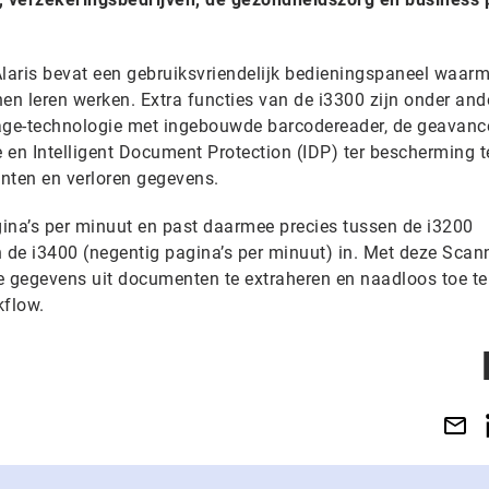
laris bevat een gebruiksvriendelijk bedieningspaneel waar
en leren werken. Extra functies van de i3300 zijn onder and
Page-technologie met ingebouwde barcodereader, de geavanc
 en Intelligent Document Protection (IDP) ter bescherming 
ten en verloren gegevens.
ina’s per minuut en past daarmee precies tussen de i3200
en de i3400 (negentig pagina’s per minuut) in. Met deze Scann
e gegevens uit documenten te extraheren en naadloos toe t
kflow.