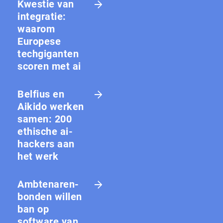
Kwestie van
integratie:
waarom
Europese
techgiganten
scoren met ai
Belfius en
Aikido werken
samen: 200
ethische ai-
hackers aan
het werk
Amb­te­na­ren­
bon­den willen
ban op
software van