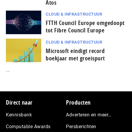
Atos
CLOUD & INFRASTRUCTUUR
FTTH Council Europe omgedoopt
tot Fibre Council Europe
CLOUD & INFRASTRUCTUUR
Microsoft eindigt record
boekjaar met groeispurt
...
Footer
Direct naar
Producten
Kennisbank
Adverteren en meer…
Computable Awards
Persberichten