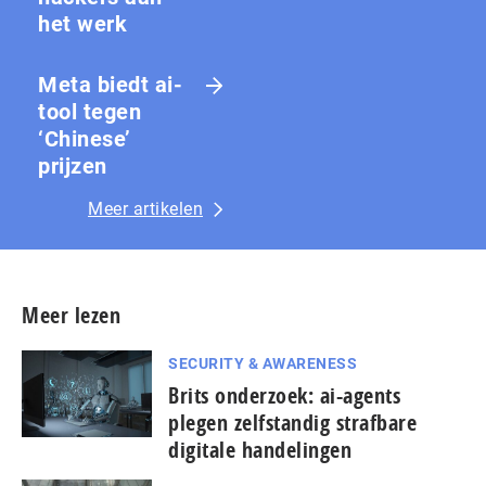
het werk
Meta biedt ai-
tool tegen
‘Chinese’
prijzen
Meer artikelen
Meer lezen
SECURITY & AWARENESS
Brits onderzoek: ai-agents
plegen zelfstandig strafbare
digitale handelingen