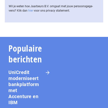
Wil je weten hoe Jaarbeurs B.V. omgaat met jouw per­soons­ge­ge­
vens? Klik dan
hier
voor ons privacy statement.
Populaire
berichten
UniCredit
moderniseert
bankplatform
met
Accenture en
IBM