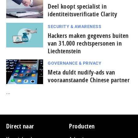
Deel koopt specialist in
identiteitsverificatie Clarity
SECURITY & AWARENESS
Hackers maken gegevens buiten
van 31.000 rechtspersonen in
Liechtenstein
GOVERNANCE & PRIVACY
Meta duldt nudify-ads van
vooraanstaande Chinese partner
...
Footer
Direct naar
Producten