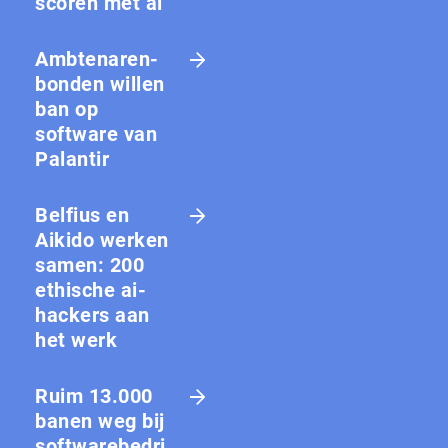
scoren met ai
Amb­te­na­ren­
bon­den willen
ban op
software van
Palantir
Belfius en
Aikido werken
samen: 200
ethische ai-
hackers aan
het werk
Ruim 13.000
banen weg bij
softwarebedri