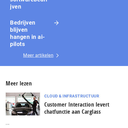
jven
Bedrijven
blijven
hangen in ai-
pilots
Meer artikelen
Meer lezen
CLOUD & INFRASTRUCTUUR
Customer Interaction levert
chatfunctie aan Carglass
...