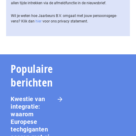
allen tijde intrekken via de af­meld­func­tie in de nieuwsbrief.
Wil je weten hoe Jaarbeurs B.V. omgaat met jouw per­soons­ge­ge­
vens? Klik dan
hier
voor ons privacy statement.
Populaire
berichten
Kwestie van
integratie:
waarom
Europese
techgiganten