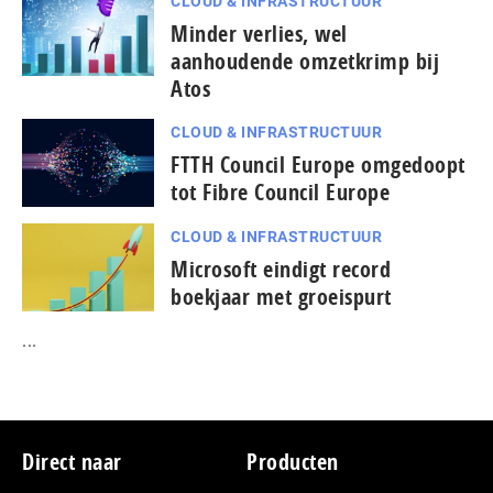
CLOUD & INFRASTRUCTUUR
Minder verlies, wel
aanhoudende omzetkrimp bij
Atos
CLOUD & INFRASTRUCTUUR
FTTH Council Europe omgedoopt
tot Fibre Council Europe
CLOUD & INFRASTRUCTUUR
Microsoft eindigt record
boekjaar met groeispurt
...
Footer
Direct naar
Producten