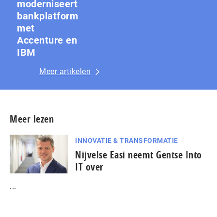
moderniseert
bankplatform
met
Accenture en
IBM
Meer artikelen
Meer lezen
INNOVATIE & TRANSFORMATIE
Nijvelse Easi neemt Gentse Into
IT over
...