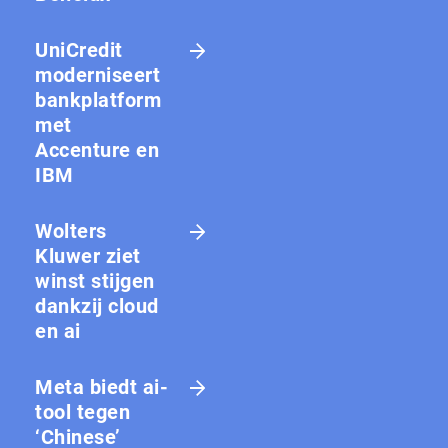
UniCredit
moderniseert
bankplatform
met
Accenture en
IBM
Wolters
Kluwer ziet
winst stijgen
dankzij cloud
en ai
Meta biedt ai-
tool tegen
‘Chinese’