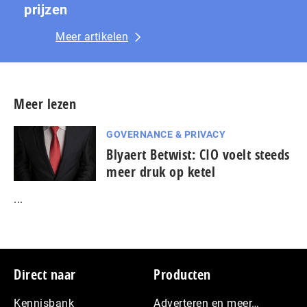
prijzen
Meer artikelen
Meer lezen
GOVERNANCE & PRIVACY
Blyaert Betwist: CIO voelt steeds
meer druk op ketel
...
Footer
Direct naar
Producten
Kennisbank
Adverteren en meer…