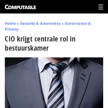
Home
»
Security & Awareness
»
Governance &
Privacy
CIO krijgt centrale rol in
bestuurskamer