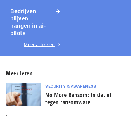
Bedrijven
blijven
hangen in ai-
pilots
Meer artikelen
Meer lezen
SECURITY & AWARENESS
No More Ransom: initiatief
tegen ransomware
...