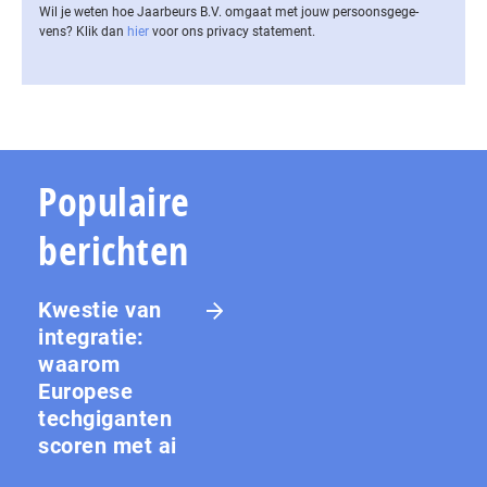
Wil je weten hoe Jaarbeurs B.V. omgaat met jouw per­soons­ge­ge­
vens? Klik dan
hier
voor ons privacy statement.
Populaire
berichten
Kwestie van
integratie:
waarom
Europese
techgiganten
scoren met ai