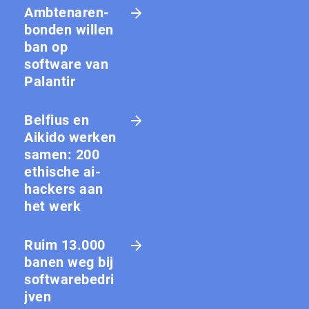
Amb­te­na­ren­
bon­den willen
ban op
software van
Palantir
Belfius en
Aikido werken
samen: 200
ethische ai-
hackers aan
het werk
Ruim 13.000
banen weg bij
softwarebedri
jven