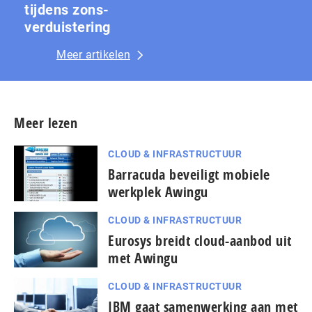
tijdens zons­
ver­duis­te­ring
Meer artikelen
Meer lezen
CLOUD & INFRASTRUCTUUR
Barracuda beveiligt mobiele
werkplek Awingu
CLOUD & INFRASTRUCTUUR
Eurosys breidt cloud-aanbod uit
met Awingu
CLOUD & INFRASTRUCTUUR
IBM gaat samenwerking aan met