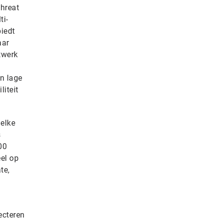
threat
ti-
biedt
aar
twerk
n lage
iteit
 elke
s
00
el op
te,
ecteren