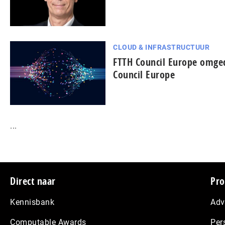
CLOUD & INFRASTRUCTUUR
FTTH Council Europe omged
Council Europe
...
Footer
Direct naar
Pro
Kennisbank
Adv
Computable Awards
Per