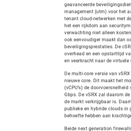
geavanceerde beveiligingsdien
management (utm) voor het aan
tenant cloud-netwerken met de 
het een rijkdom aan securitym
verwachting niet alleen koste
ook eenvoudiger maakt dan ooi
beveiligingsprestaties. De cSR
overhead en een opstarttijd va
en veerkracht naar de virtuele 
De multi-core versie van vSRX 
nieuwe core. Dit maakt het mog
(vCPU’s) de doorvoersnelheid v
Gbps. De vSRX zal daarom de k
de markt verkrijgbaar is. Daar
publieke en hybride clouds in 
behoefte hebben aan krachtig
Beide next generation firewal