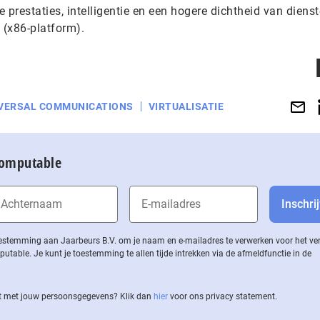
e prestaties, intelligentie en een hogere dichtheid van diens
 (x86-platform).
VERSAL COMMUNICATIONS
VIRTUALISATIE
Computable
 toestemming aan Jaarbeurs B.V. om je naam en e-mailadres te verwerken voor het v
ble. Je kunt je toestemming te allen tijde intrekken via de af­meld­func­tie in de
 met jouw per­soons­ge­ge­vens? Klik dan
hier
voor ons privacy statement.