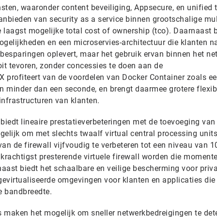
sten, waaronder content beveiliging, Appsecure, en unified 
bieden van security as a service binnen grootschalige mul
laagst mogelijke total cost of ownership (tco). Daarnaast 
ogelijkheden en een microservies-architectuur die klanten n
nbesparingen oplevert, maar het gebruik ervan binnen het ne
t tevoren, zonder concessies te doen aan de
X profiteert van de voordelen van Docker Container zoals ee
n minder dan een seconde, en brengt daarmee grotere flexibil
infrastructuren van klanten.
biedt lineaire prestatieverbeteringen met de toevoeging van
elijk om met slechts twaalf virtual central processing unit
an de firewall vijfvoudig te verbeteren tot een niveau van 1
rachtigst presterende virtuele firewall worden die momente
naast biedt het schaalbare en veilige bescherming voor priva
gevirtualiseerde omgevingen voor klanten en applicaties die
e bandbreedte.
ls maken het mogelijk om sneller netwerkbedreigingen te det