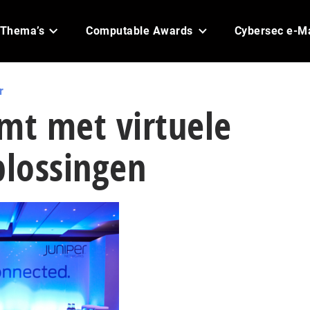
Thema’s
Computable Awards
Cybersec e-M
r
mt met virtuele
plossingen