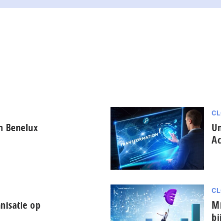
CL
in Benelux
Un
Ac
CL
nisatie op
Mi
bi