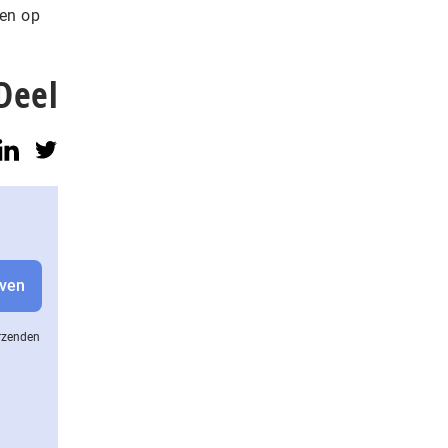
ten op
Deel
erzenden