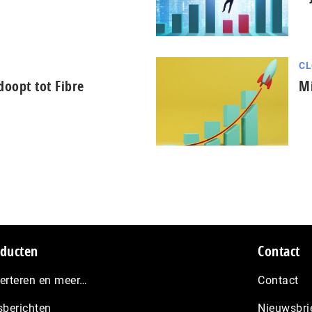
CL
oopt tot Fibre
Mi
ducten
Contact
erteren en meer…
Contact
sberichten
Nieuwsbri