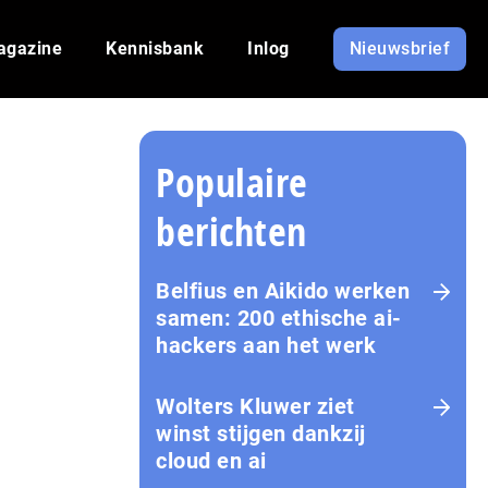
agazine
Kennisbank
Inlog
Nieuwsbrief
Populaire
berichten
Belfius en Aikido werken
samen: 200 ethische ai-
hackers aan het werk
Wolters Kluwer ziet
winst stijgen dankzij
cloud en ai