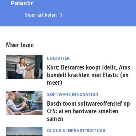
Palantir
Meer artikelen
Meer lezen
LOGISTIEK
Kort: Descartes koopt Idelic, Atos
bundelt krachten met Elastic (en
meer)
SOFTWARE INNOVATION
Bosch toont softwareoffensief op
CES: ai en hardware smelten
samen
CLOUD & INFRASTRUCTUUR