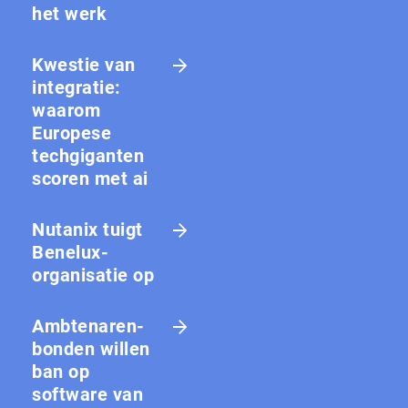
het werk
Kwestie van
integratie:
waarom
Europese
techgiganten
scoren met ai
Nutanix tuigt
Benelux-
organisatie op
Amb­te­na­ren­
bon­den willen
ban op
software van