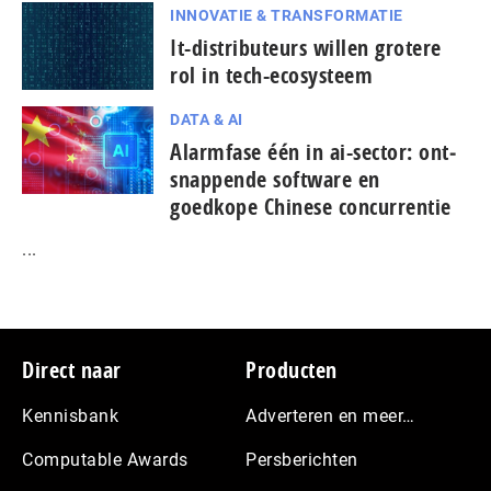
INNOVATIE & TRANSFORMATIE
It-dis­tri­bu­teurs willen grotere
rol in tech-ecosysteem
DATA & AI
Alarmfase één in ai-sector: ont­
snap­pen­de software en
goedkope Chinese con­cur­ren­tie
...
Footer
Direct naar
Producten
Kennisbank
Adverteren en meer…
Computable Awards
Persberichten