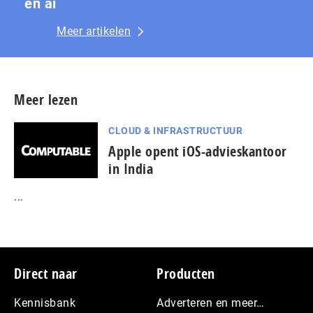
en ai
Meer artikelen
Meer lezen
CLOUD & INFRASTRUCTUUR
Apple opent iOS-advieskantoor
in India
...
Footer
Direct naar
Producten
Kennisbank
Adverteren en meer…