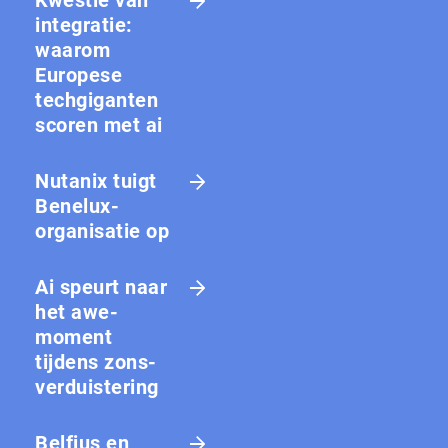
integratie:
waarom
Europese
techgiganten
scoren met ai
Nutanix tuigt
Benelux-
organisatie op
Ai speurt naar
het awe-
moment
tijdens zons­
ver­duis­te­ring
Belfius en