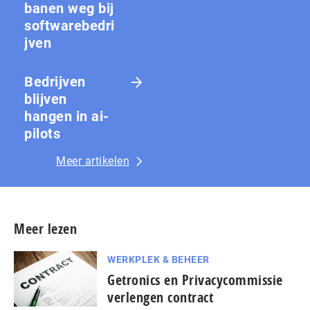
banen weg bij
softwarebedri
jven
Bedrijven
blijven
hangen in ai-
pilots
Meer artikelen
Meer lezen
WERKPLEK & BEHEER
Getronics en Privacycommissie
verlengen contract