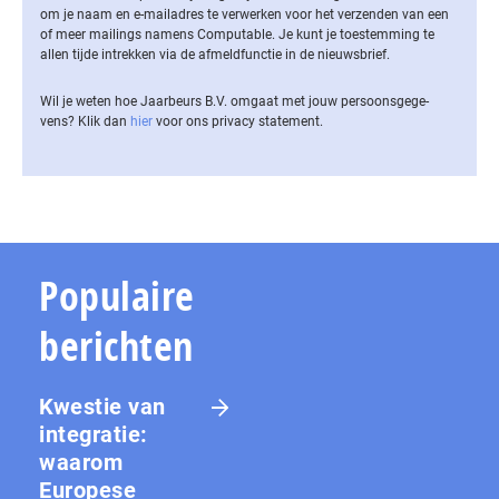
om je naam en e-mailadres te verwerken voor het verzenden van een
of meer mailings namens Computable. Je kunt je toestemming te
allen tijde intrekken via de af­meld­func­tie in de nieuwsbrief.
Wil je weten hoe Jaarbeurs B.V. omgaat met jouw per­soons­ge­ge­
vens? Klik dan
hier
voor ons privacy statement.
Populaire
berichten
Kwestie van
integratie:
waarom
Europese