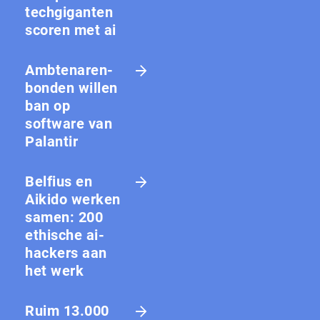
techgiganten
scoren met ai
Amb­te­na­ren­
bon­den willen
ban op
software van
Palantir
Belfius en
Aikido werken
samen: 200
ethische ai-
hackers aan
het werk
Ruim 13.000