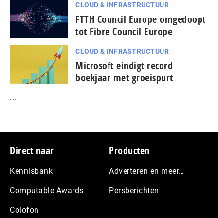
CLOUD & INFRASTRUCTUUR
FTTH Council Europe omgedoopt
tot Fibre Council Europe
CLOUD & INFRASTRUCTUUR
Microsoft eindigt record
boekjaar met groeispurt
...
Footer
Direct naar
Producten
Kennisbank
Adverteren en meer…
Computable Awards
Persberichten
Colofon