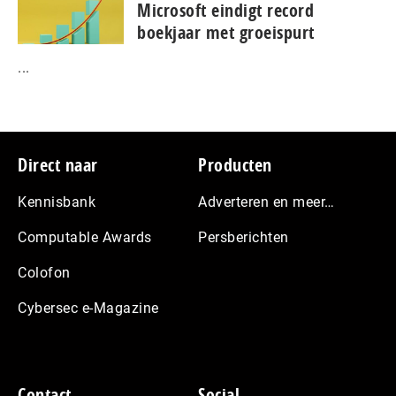
Microsoft eindigt record
boekjaar met groeispurt
...
Footer
Direct naar
Producten
Kennisbank
Adverteren en meer…
Computable Awards
Persberichten
Colofon
Cybersec e-Magazine
Contact
Social