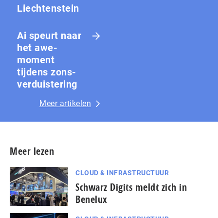
Liechtenstein
Ai speurt naar
het awe-
moment
tijdens zons­
ver­duis­te­ring
Meer artikelen
Meer lezen
CLOUD & INFRASTRUCTUUR
Schwarz Digits meldt zich in
Benelux