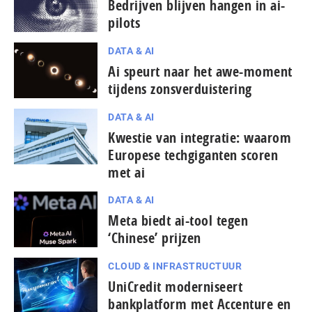
Bedrijven blijven hangen in ai-
pilots
DATA & AI
Ai speurt naar het awe-moment
tijdens zons­ver­duis­te­ring
DATA & AI
Kwestie van integratie: waarom
Europese techgiganten scoren
met ai
DATA & AI
Meta biedt ai-tool tegen
‘Chinese’ prijzen
CLOUD & INFRASTRUCTUUR
UniCredit moderniseert
bankplatform met Accenture en