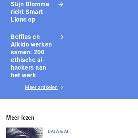
Stijn Blomme
richt Smart
Lions op
Belfius en
Aikido werken
samen: 200
ethische ai-
hackers aan
het werk
Meer artikelen
Meer lezen
DATA & AI