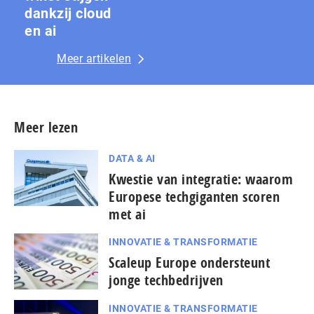
dankzij cloud
en ai
Meer artikelen
Meer lezen
DATA & AI
Kwestie van integratie: waarom
Europese techgiganten scoren
met ai
INNOVATIE & TRANSFORMATIE
Scaleup Europe ondersteunt
jonge techbedrijven
INNOVATIE & TRANSFORMATIE