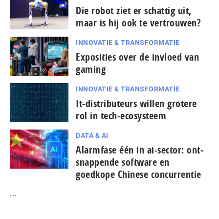
Die robot ziet er schattig uit,
maar is hij ook te vertrouwen?
INNOVATIE & TRANSFORMATIE
Exposities over de invloed van
gaming
INNOVATIE & TRANSFORMATIE
It-dis­tri­bu­teurs willen grotere
rol in tech-ecosysteem
DATA & AI
Alarmfase één in ai-sector: ont­
snap­pen­de software en
goedkope Chinese con­cur­ren­tie
...