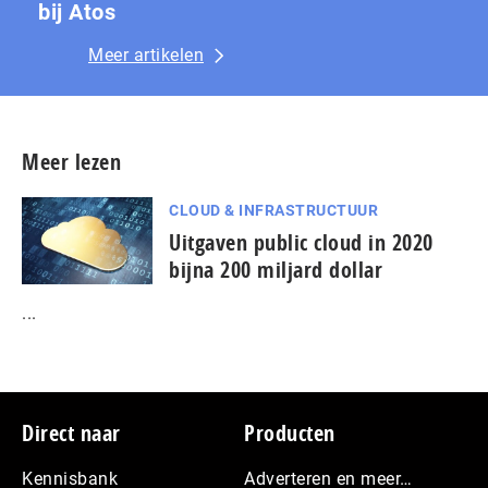
bij Atos
Meer artikelen
Meer lezen
CLOUD & INFRASTRUCTUUR
Uitgaven public cloud in 2020
bijna 200 miljard dollar
...
Footer
Direct naar
Producten
Kennisbank
Adverteren en meer…