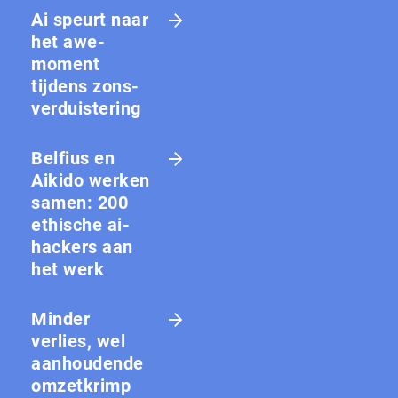
Ai speurt naar
het awe-
moment
tijdens zons­
ver­duis­te­ring
Belfius en
Aikido werken
samen: 200
ethische ai-
hackers aan
het werk
Minder
verlies, wel
aanhoudende
omzetkrimp