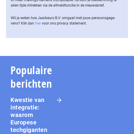
allen tijde intrekken via de af­meld­func­tie in de nieuwsbrief.
Wil je weten hoe Jaarbeurs B.V. omgaat met jouw per­soons­ge­ge­
vens? Klik dan
hier
voor ons privacy statement.
Populaire
berichten
Kwestie van
integratie:
waarom
Europese
techgiganten