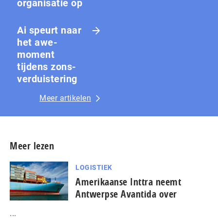
organisatie op
Ai speurt naar
het awe-
moment
tijdens zons­
ver­duis­te­ring
Meer artikelen
Meer lezen
LOGISTIEK
Amerikaanse Inttra neemt
Antwerpse Avantida over
...