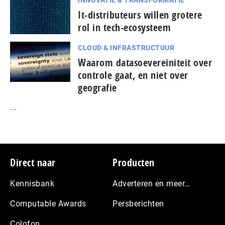
INNOVATIE & TRANSFORMATIE
It-dis­tri­bu­teurs willen grotere
rol in tech-ecosysteem
CLOUD & INFRASTRUCTUUR
Waarom datasoevereiniteit over
controle gaat, en niet over
geografie
...
Footer
Direct naar
Producten
Kennisbank
Adverteren en meer…
Computable Awards
Persberichten
Colofon