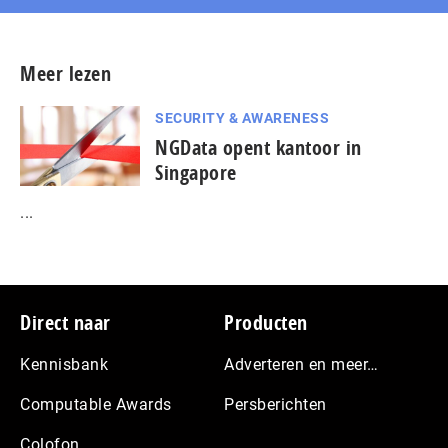
Meer lezen
SECURITY & AWARENESS
NGData opent kantoor in
Singapore
...
Footer
Direct naar
Producten
Kennisbank
Adverteren en meer…
Computable Awards
Persberichten
Colofon