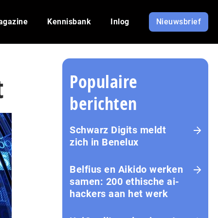
agazine
Kennisbank
Inlog
Nieuwsbrief
Populaire
t
berichten
Schwarz Digits meldt
zich in Benelux
Belfius en Aikido werken
samen: 200 ethische ai-
hackers aan het werk