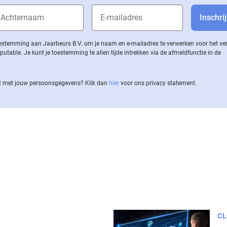
 toestemming aan Jaarbeurs B.V. om je naam en e-mailadres te verwerken voor het v
ble. Je kunt je toestemming te allen tijde intrekken via de af­meld­func­tie in de
 met jouw per­soons­ge­ge­vens? Klik dan
hier
voor ons privacy statement.
CL