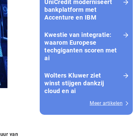
UniCredit moderniseert
bankplatform met
Accenture en IBM
Kwestie van integratie:
waarom Europese
techgiganten scoren met
ai
Wolters Kluwer ziet
winst stijgen dankzij
cloud en ai
Meer artikelen
tuur van