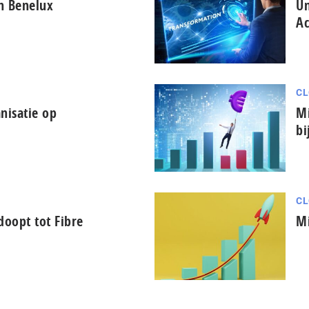
in Benelux
Un
Ac
CL
nisatie op
Mi
bi
CL
oopt tot Fibre
Mi