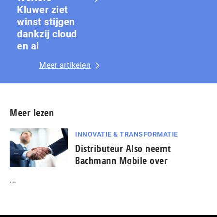
Kluwer ziet
winst stijgen
dankzij cloud
en ai
Meer artikelen
Meer lezen
INNOVATIE & TRANSFORMATIE
Distributeur Also neemt
Bachmann Mobile over
...