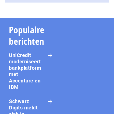
Populaire
berichten
UniCredit
moderniseert
bankplatform
met
Accenture en
IBM
Schwarz
Digits meldt
zich in