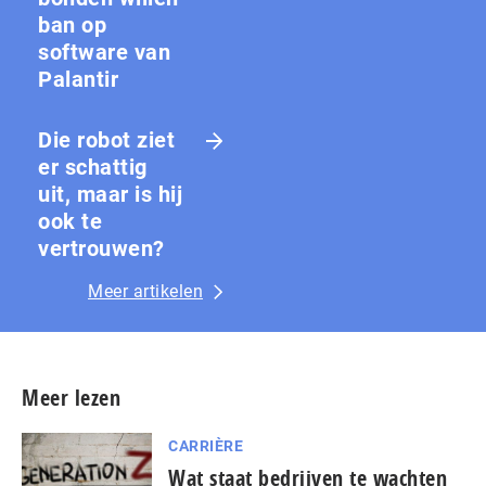
ban op
software van
Palantir
Die robot ziet
er schattig
uit, maar is hij
ook te
vertrouwen?
Meer artikelen
Meer lezen
CARRIÈRE
Wat staat bedrijven te wachten