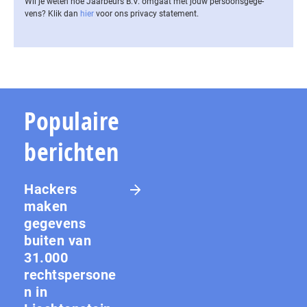
Wil je weten hoe Jaarbeurs B.V. omgaat met jouw per­soons­ge­ge­
vens? Klik dan
hier
voor ons privacy statement.
Populaire
berichten
Hackers
maken
gegevens
buiten van
31.000
rechtspersone
n in