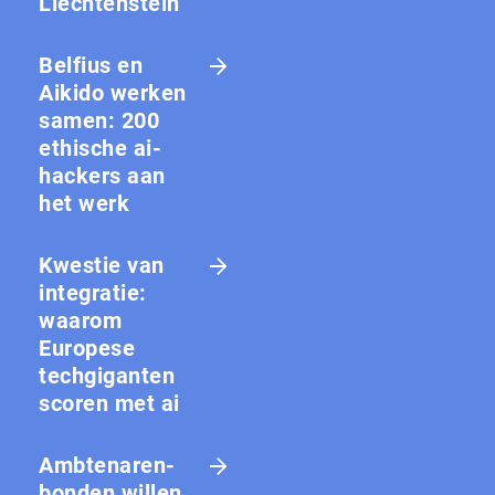
Liechtenstein
Belfius en
Aikido werken
samen: 200
ethische ai-
hackers aan
het werk
Kwestie van
integratie:
waarom
Europese
techgiganten
scoren met ai
Amb­te­na­ren­
bon­den willen