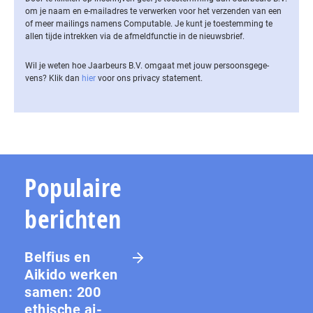
om je naam en e-mailadres te verwerken voor het verzenden van een
of meer mailings namens Computable. Je kunt je toestemming te
allen tijde intrekken via de af­meld­func­tie in de nieuwsbrief.
Wil je weten hoe Jaarbeurs B.V. omgaat met jouw per­soons­ge­ge­
vens? Klik dan
hier
voor ons privacy statement.
Populaire
berichten
Belfius en
Aikido werken
samen: 200
ethische ai-