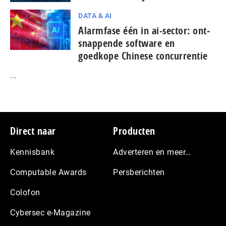
DATA & AI
Alarmfase één in ai-sector: ont­
snap­pen­de software en
goedkope Chinese con­cur­ren­tie
...
Footer
Direct naar
Producten
Kennisbank
Adverteren en meer…
Computable Awards
Persberichten
Colofon
Cybersec e-Magazine