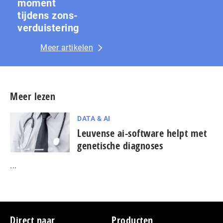
moment
tijdens zons­
ver­duis­te­ring
Meer artikelen
Meer lezen
DATA & AI
Leuvense ai-software helpt met
genetische diagnoses
...
Footer
Direct naar
Producten