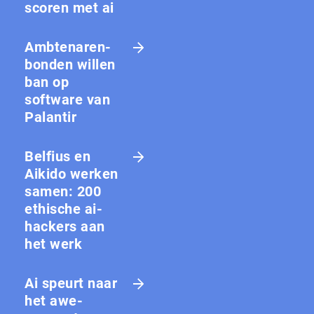
scoren met ai
Amb­te­na­ren­
bon­den willen
ban op
software van
Palantir
Belfius en
Aikido werken
samen: 200
ethische ai-
hackers aan
het werk
Ai speurt naar
het awe-