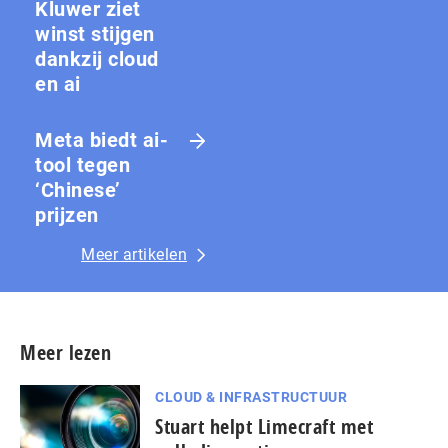
Kluwer ziet
winst stijgen
dankzij cloud
en ai
Meta biedt ai-
tool tegen
‘Chinese’
prijzen
Meer artikelen
Meer lezen
CLOUD & INFRASTRUCTUUR
Stuart helpt Limecraft met