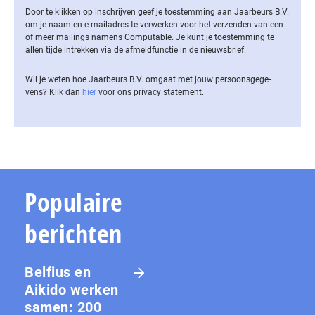
Door te klikken op inschrijven geef je toestemming aan Jaarbeurs B.V.
om je naam en e-mailadres te verwerken voor het verzenden van een
of meer mailings namens Computable. Je kunt je toestemming te
allen tijde intrekken via de af­meld­func­tie in de nieuwsbrief.
Wil je weten hoe Jaarbeurs B.V. omgaat met jouw per­soons­ge­ge­
vens? Klik dan
hier
voor ons privacy statement.
Populaire
berichten
Belfius en
Aikido werken
samen: 200