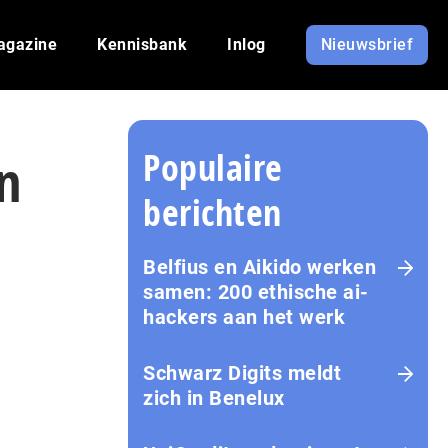
agazine
Kennisbank
Inlog
Nieuwsbrief
Populaire
n
berichten
Belfius en Aikido werken
samen: 200 ethische ai-
hackers aan het werk
Schwarz Digits meldt
zich in Benelux