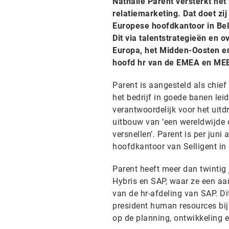
Nathalie Parent versterkt he
relatiemarketing. Dat doet zij 
Europese hoofdkantoor in Belg
Dit via talentstrategieën en 
Europa, het Midden-Oosten en 
hoofd hr van de EMEA en MEE 
Parent is aangesteld als chief t
het bedrijf in goede banen lei
verantwoordelijk voor het uitd
uitbouw van ‘een wereldwijde o
versnellen’. Parent is per jun
hoofdkantoor van Selligent in 
Parent heeft meer dan twintig 
Hybris en SAP, waar ze een aan
van de hr-afdeling van SAP. D
president human resources bij
op de planning, ontwikkeling 