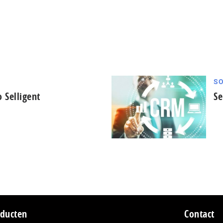
SO
 Selligent
Se
ducten
Contact