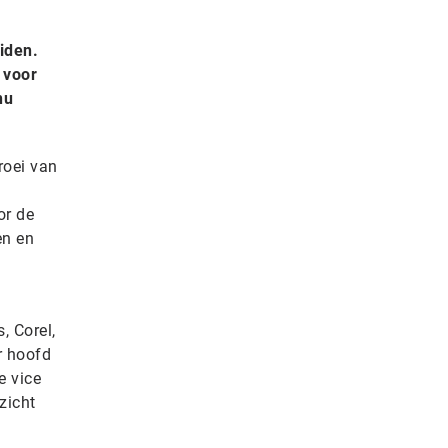
iden.
 voor
nu
groei van
or de
en en
, Corel,
r hoofd
e vice
zicht