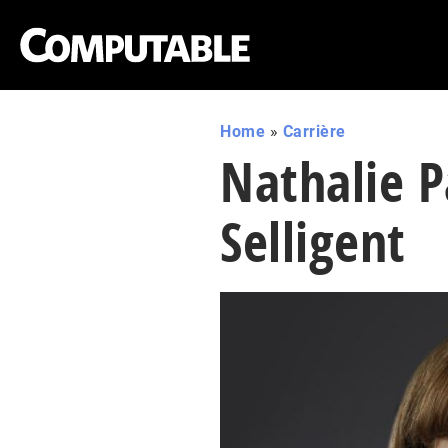
Home
»
Carrière
Nathalie 
Selligent