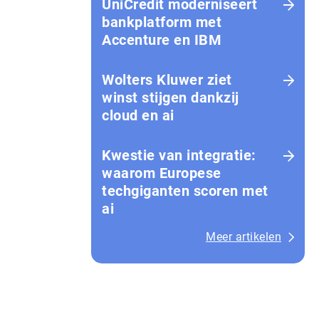
UniCredit moderniseert
bankplatform met
Accenture en IBM
Wolters Kluwer ziet
winst stijgen dankzij
cloud en ai
Kwestie van integratie:
waarom Europese
techgiganten scoren met
ai
Meer artikelen