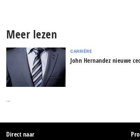
Meer lezen
CARRIÈRE
John Hernandez nieuwe ceo
...
Footer
Direct naar
Pro