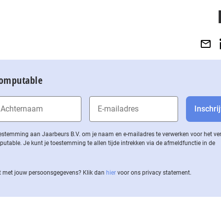
Computable
 toestemming aan Jaarbeurs B.V. om je naam en e-mailadres te verwerken voor het v
ble. Je kunt je toestemming te allen tijde intrekken via de af­meld­func­tie in de
 met jouw per­soons­ge­ge­vens? Klik dan
hier
voor ons privacy statement.