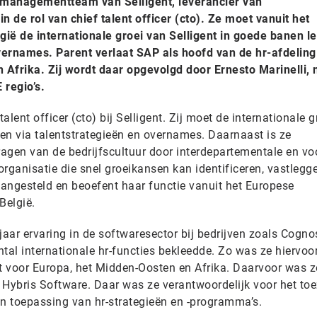
t managementteam van Selligent, leverancier van
in de rol van chief talent officer (cto). Ze moet vanuit het
ië de internationale groei van Selligent in goede banen le
overnames. Parent verlaat SAP als hoofd van de hr-afdeling
Afrika. Zij wordt daar opgevolgd door Ernesto Marinelli, 
regio’s.
alent officer (cto) bij Selligent. Zij moet de internationale 
den via talentstrategieën en overnames. Daarnaast is ze
ragen van de bedrijfscultuur door interdepartementale en vo
rganisatie die snel groeikansen kan identificeren, vastlegg
i aangesteld en beoefent haar functie vanuit het Europese
België.
jaar ervaring in de softwaresector bij bedrijven zoals Cognos
tal internationale hr-functies bekleedde. Zo was ze hiervoo
it voor Europa, het Midden-Oosten en Afrika. Daarvoor was z
 Hybris Software. Daar was ze verantwoordelijk voor het toe
en toepassing van hr-strategieën en -programma’s.