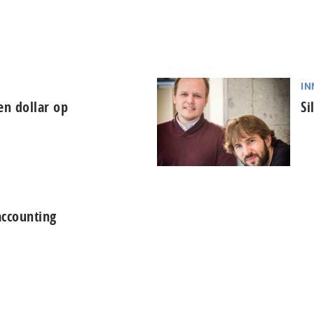
IN
oen dollar op
Si
accounting