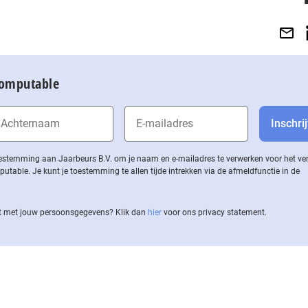
Computable
 toestemming aan Jaarbeurs B.V. om je naam en e-mailadres te verwerken voor het v
ble. Je kunt je toestemming te allen tijde intrekken via de af­meld­func­tie in de
 met jouw per­soons­ge­ge­vens? Klik dan
hier
voor ons privacy statement.