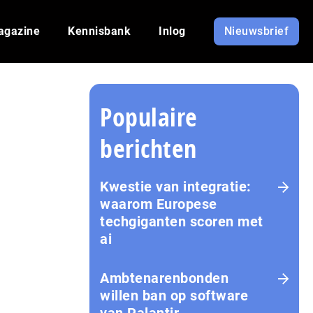
agazine
Kennisbank
Inlog
Nieuwsbrief
Populaire
berichten
Kwestie van integratie:
waarom Europese
techgiganten scoren met
ai
Amb­te­na­ren­bon­den
willen ban op software