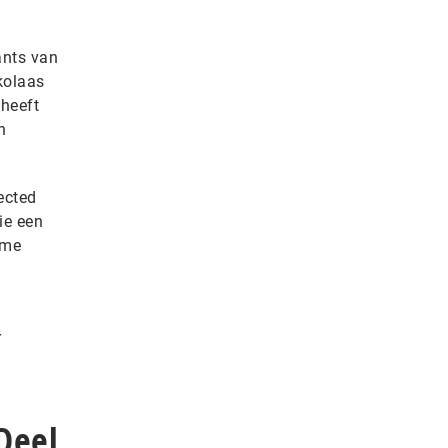
ants van
kolaas
 heeft
n
ected
ie een
ime
r
Deel