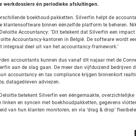
e werkdossiers én periodieke afsluitingen.
erschillende boekhoud-pakketten. Silverfin helpt de account
de klantensoftware binnen éénzelfde platform te beheren. Ni
eloitte Accountancy: ‘Dit betekent dat Silverfin een impact
loitte Accountancy-kantoren in België. De software wordt ee
t integraal deel uit van het accountancy-framework.’
rden accountants kunnen dus vanaf dit najaar met de Conn
erfin aan de slag gaan. De meer dan vijfduizend bedrijven d
hun accountancy en tax compliance krijgen binnenkort realt
hte, datagedreven adviezen.
eloitte betekent Silverfin een ééngemaakte, overzichtelijke
e linken en syncen met boekhoudpakketten, gegevens vlotte
id van hun klanten monitoren, en via ‘drag & drop’ flexibele