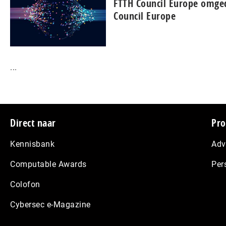
FTTH Council Europe omged
Council Europe
...
Footer
Direct naar
Pro
Kennisbank
Adv
Computable Awards
Per
Colofon
Cybersec e-Magazine