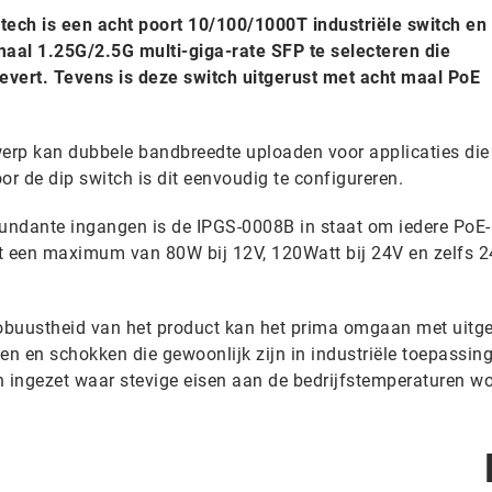
ch is een acht poort 10/100/1000T industriële switch en
maal 1.25G/2.5G multi-giga-rate SFP te selecteren die
evert. Tevens is deze switch uitgerust met acht maal PoE
erp kan dubbele bandbreedte uploaden voor applicaties die
r de dip switch is dit eenvoudig te configureren.
undante ingangen is de IPGS-0008B in staat om iedere PoE-
 een maximum van 80W bij 12V, 120Watt bij 24V en zelfs 2
obuustheid van het product kan het prima omgaan met uitge
ngen en schokken die gewoonlijk zijn in industriële toepassin
n ingezet waar stevige eisen aan de bedrijfstemperaturen w