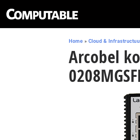
Home
»
Cloud & Infrastructuu
Arcobel k
0208MGSF