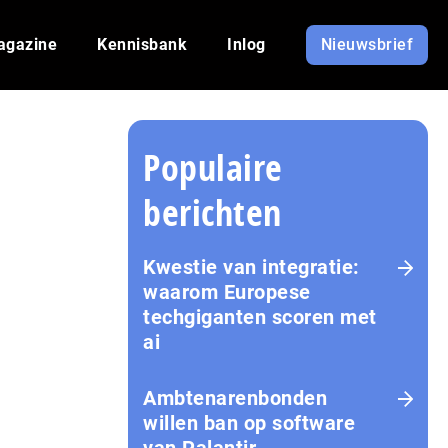
agazine
Kennisbank
Inlog
Nieuwsbrief
Populaire
berichten
Kwestie van integratie:
waarom Europese
techgiganten scoren met
ai
Amb­te­na­ren­bon­den
willen ban op software