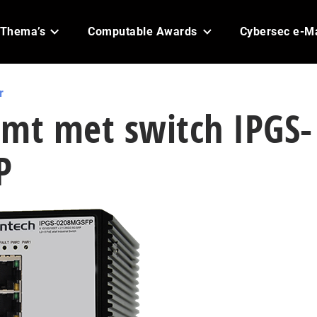
Thema’s
Computable Awards
Cybersec e-M
r
omt met switch IPGS-
P