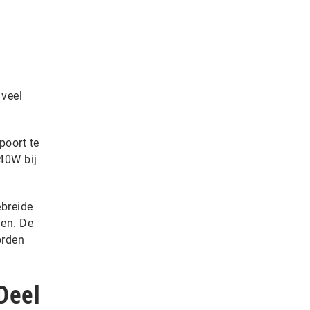
 veel
poort te
40W bij
breide
gen. De
orden
Deel