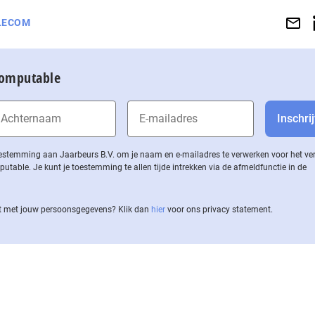
LECOM
Computable
 toestemming aan Jaarbeurs B.V. om je naam en e-mailadres te verwerken voor het v
ble. Je kunt je toestemming te allen tijde intrekken via de af­meld­func­tie in de
 met jouw per­soons­ge­ge­vens? Klik dan
hier
voor ons privacy statement.