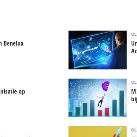
CL
in Benelux
Un
Ac
CL
nisatie op
Mi
bi
CL