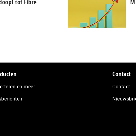
oopt tot Fibre
Mi
ducten
Contact
erteren en meer…
Contact
sberichten
Nieuwsbri