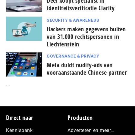
Deel koopt specialist in
identiteitsverificatie Clarity
SECURITY & AWARENESS
Hackers maken gegevens buiten
van 31.000 rechtspersonen in
Liechtenstein
GOVERNANCE & PRIVACY
Meta duldt nudify-ads van
vooraanstaande Chinese partner
...
Footer
Direct naar
Producten
Kennisbank
Adverteren en meer…