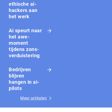
ethische ai-
hackers aan
het werk
Ai speurt naar
het awe-
moment
tijdens zons­
ver­duis­te­ring
Bedrijven
blijven
hangen in ai-
pilots
Meer artikelen