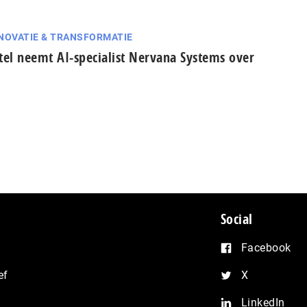
NOVATIE & TRANSFORMATIE
tel neemt AI-specialist Nervana Systems over
Social
Facebook
ef
X
LinkedIn