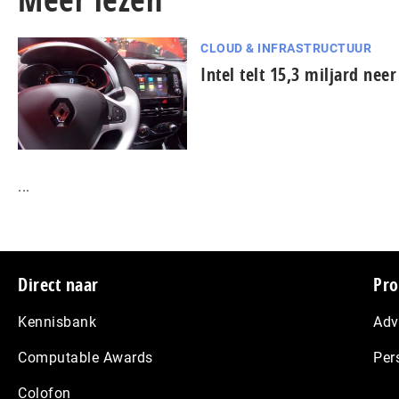
CLOUD & INFRASTRUCTUUR
Intel telt 15,3 miljard nee
...
Footer
Direct naar
Pro
Kennisbank
Adv
Computable Awards
Per
Colofon