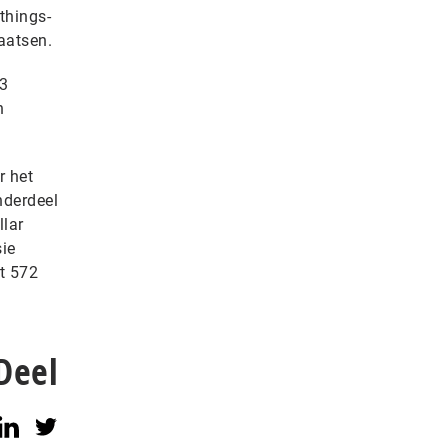
things-
aatsen.
 3
n
r het
nderdeel
llar
sie
ot 572
Deel