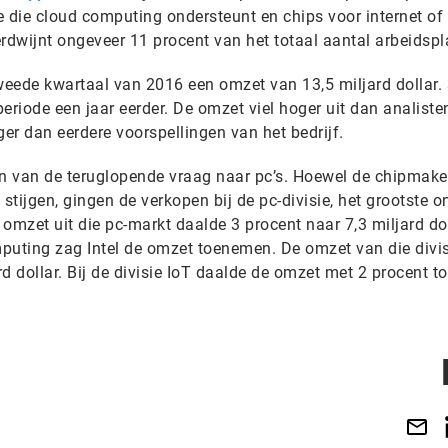
 die cloud computing ondersteunt en chips voor internet of 
verdwijnt ongeveer 11 procent van het totaal aantal arbeidspl
weede kwartaal van 2016 een omzet van 13,5 miljard dollar.
eriode een jaar eerder. De omzet viel hoger uit dan analiste
er dan eerdere voorspellingen van het bedrijf.
en van de teruglopende vraag naar pc’s. Hoewel de chipmake
tijgen, gingen de verkopen bij de pc-divisie, het grootste o
omzet uit die pc-markt daalde 3 procent naar 7,3 miljard do
mputing zag Intel de omzet toenemen. De omzet van die divi
rd dollar. Bij de divisie IoT daalde de omzet met 2 procent t