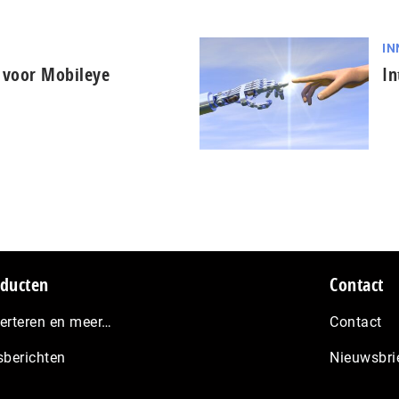
IN
r voor Mobileye
In
ducten
Contact
erteren en meer…
Contact
sberichten
Nieuwsbri