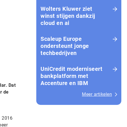
Wolters Kluwer ziet
winst stijgen dankzij
cloud en ai
Scaleup Europe
ondersteunt jonge
techbedrijven
UniCredit moderniseert
bankplatform met
Accenture en IBM
lar. Dat
er de
Meer artikelen
l 2016
meer