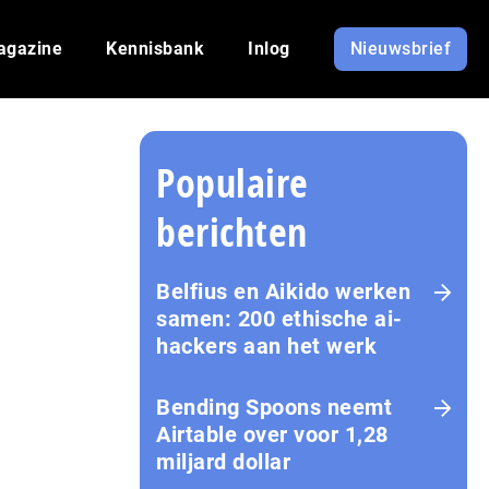
agazine
Kennisbank
Inlog
Nieuwsbrief
Populaire
berichten
Belfius en Aikido werken
samen: 200 ethische ai-
hackers aan het werk
Bending Spoons neemt
Airtable over voor 1,28
miljard dollar