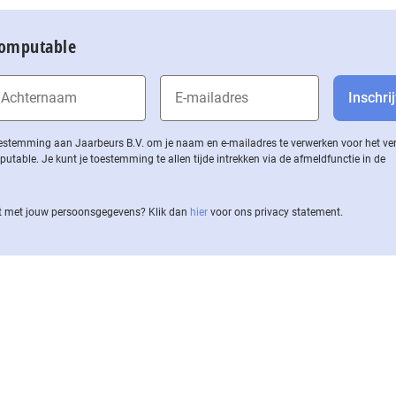
Computable
 toestemming aan Jaarbeurs B.V. om je naam en e-mailadres te verwerken voor het v
ble. Je kunt je toestemming te allen tijde intrekken via de af­meld­func­tie in de
 met jouw per­soons­ge­ge­vens? Klik dan
hier
voor ons privacy statement.