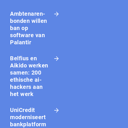
Amb­te­na­ren­
bon­den willen
ban op
software van
Palantir
Belfius en
Aikido werken
samen: 200
ethische ai-
hackers aan
het werk
UniCredit
moderniseert
bankplatform