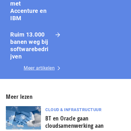
met
Accenture en
IBM
Ruim 13.000
banen weg bij
softwarebedri
jven
Meer artikelen
Meer lezen
CLOUD & INFRASTRUCTUUR
BT en Oracle gaan
cloudsamenwerking aan