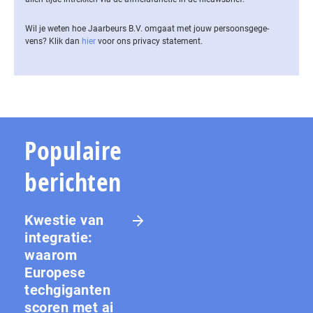
Wil je weten hoe Jaarbeurs B.V. omgaat met jouw per­soons­ge­ge­
vens? Klik dan
hier
voor ons privacy statement.
Populaire
berichten
Kwestie van
integratie:
waarom
Europese
techgiganten
scoren met ai