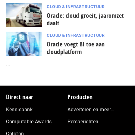
CLOUD & INFRASTRUCTUUR
Oracle: cloud groeit, jaaromzet
daalt
CLOUD & INFRASTRUCTUUR
Oracle voegt BI toe aan
cloudplatform
...
Footer
Direct naar
Producten
Kennisbank
Adverteren en meer…
Computable Awards
Persberichten
Colofon