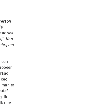
Person
de
aar ook
jl. Kan
hrijven
t een
probeer
draag
 ceo
n manier
atief
. Ik
ik doe