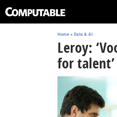
Home
»
Data & AI
Leroy: ‘Vo
for talent’