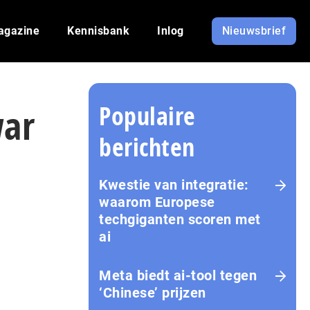
agazine
Kennisbank
Inlog
Nieuwsbrief
Populaire
war
berichten
Kwestie van integratie:
waarom Europese
techgiganten scoren met
ai
Meta biedt ai-tool tegen
‘Chinese’ prijzen