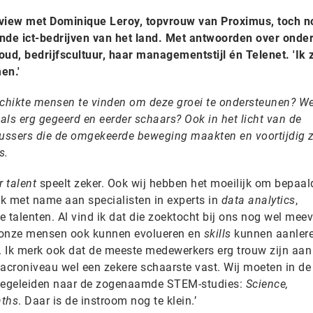
rview met Dominique Leroy, topvrouw van Proximus, toch no
de ict-bedrijven van het land. Met antwoorden over onde
loud, bedrijfscultuur, haar managementstijl én Telenet. 'Ik 
en.'
schikte mensen te vinden om deze groei te ondersteunen? W
 als erg gegeerd en eerder schaars? Ook in het licht van de
ussers die de omgekeerde beweging maakten en voortijdig 
s.
r talent
speelt zeker. Ook wij hebben het moeilijk om bepaald
ik met name aan specialisten in experts in
data analytics
,
e talenten. Al vind ik dat die zoektocht bij ons nog wel meev
ar onze mensen ook kunnen evolueren en
skills
kunnen aanler
 Ik merk ook dat de meeste medewerkers erg trouw zijn aan
 macroniveau wel een zekere schaarste vast. Wij moeten in de
begeleiden naar de zogenaamde STEM-studies:
Science,
aths
. Daar is de instroom nog te klein.’