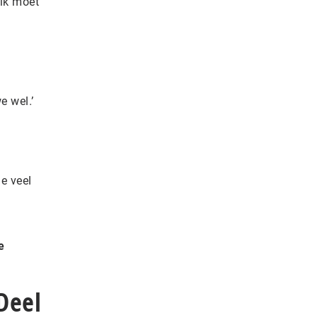
 ik moet
e wel.’
je veel
e
Deel