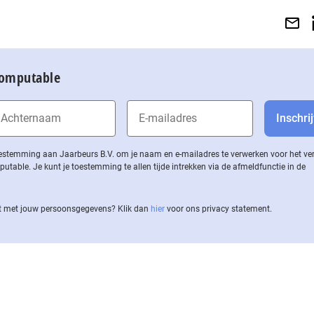
Computable
 toestemming aan Jaarbeurs B.V. om je naam en e-mailadres te verwerken voor het v
ble. Je kunt je toestemming te allen tijde intrekken via de af­meld­func­tie in de
 met jouw per­soons­ge­ge­vens? Klik dan
hier
voor ons privacy statement.