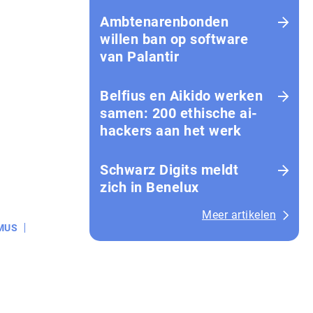
Amb­te­na­ren­bon­den
willen ban op software
van Palantir
Belfius en Aikido werken
samen: 200 ethische ai-
hackers aan het werk
Schwarz Digits meldt
zich in Benelux
Meer artikelen
MUS