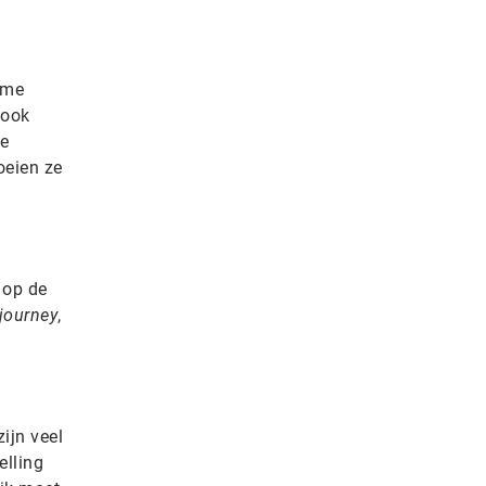
 me
 ook
oe
oeien ze
 op de
 journey
,
ijn veel
elling