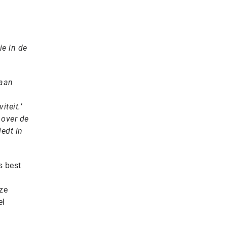
ie in de
 aan
teit.’
 over de
edt in
s best
ze
el