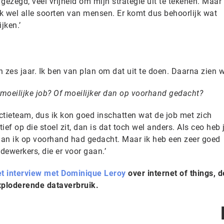
gezegd, veel vrijheid om mijn strategie uit te tekenen. Maar
k wel alle soorten van mensen. Er komt dus behoorlijk wat
jken.’
 zes jaar. Ik ben van plan om dat uit te doen. Daarna zien w
moeilijke job? Of moeilijker dan op voorhand gedacht?
rectieteam, dus ik kon goed inschatten wat de job met zich
ef op die stoel zit, dan is dat toch wel anders. Als ceo heb 
dan ik op voorhand had gedacht. Maar ik heb een zeer goed
ewerkers, die er voor gaan.’
et interview met Dominique Leroy
over internet of things, d
xploderende dataverbruik.