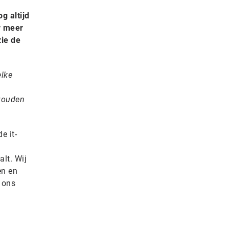
g altijd
r meer
zie de
elke
zouden
e it-
alt. Wij
en en
 ons