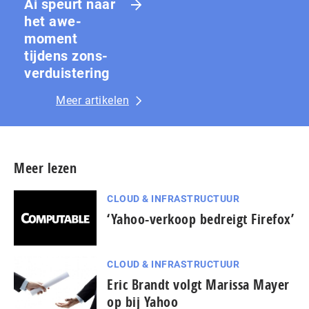
Ai speurt naar
het awe-
moment
tijdens zons­
ver­duis­te­ring
Meer artikelen
Meer lezen
CLOUD & INFRASTRUCTUUR
‘Yahoo-verkoop bedreigt Firefox’
CLOUD & INFRASTRUCTUUR
Eric Brandt volgt Marissa Mayer
op bij Yahoo