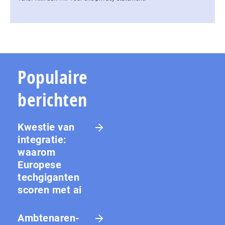
Populaire
berichten
Kwestie van
integratie:
waarom
Europese
techgiganten
scoren met ai
Amb­te­na­ren­