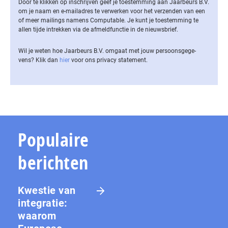
Door te klikken op inschrijven geef je toestemming aan Jaarbeurs B.V.
om je naam en e-mailadres te verwerken voor het verzenden van een
of meer mailings namens Computable. Je kunt je toestemming te
allen tijde intrekken via de af­meld­func­tie in de nieuwsbrief.
Wil je weten hoe Jaarbeurs B.V. omgaat met jouw per­soons­ge­ge­
vens? Klik dan
hier
voor ons privacy statement.
Populaire
berichten
Kwestie van
integratie:
waarom