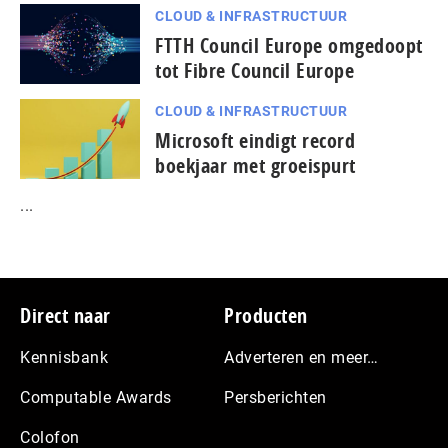
CLOUD & INFRASTRUCTUUR
FTTH Council Europe omgedoopt
tot Fibre Council Europe
CLOUD & INFRASTRUCTUUR
Microsoft eindigt record
boekjaar met groeispurt
...
Footer
Direct naar
Producten
Kennisbank
Adverteren en meer…
Computable Awards
Persberichten
Colofon