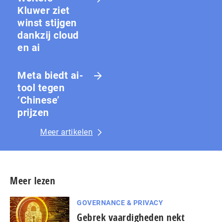
Kluwer ziet
winst stijgen
dankzij cloud
en ai
Meta biedt ai-
tool tegen
‘Chinese’
prijzen
Meer artikelen
Meer lezen
GOVERNANCE & PRIVACY
Gebrek vaardigheden nekt