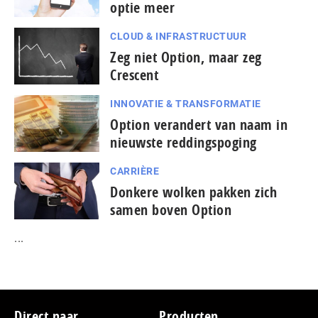
optie meer
CLOUD & INFRASTRUCTUUR
Zeg niet Option, maar zeg
Crescent
INNOVATIE & TRANSFORMATIE
Option verandert van naam in
nieuwste reddingspoging
CARRIÈRE
Donkere wolken pakken zich
samen boven Option
...
Footer
Direct naar
Producten