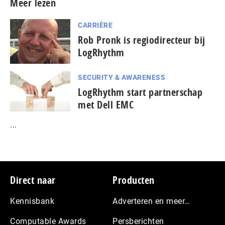
Meer lezen
CARRIÈRE
Rob Pronk is regiodirecteur bij
LogRhythm
SECURITY & AWARENESS
LogRhythm start partnerschap
met Dell EMC
...
Footer
Direct naar
Producten
Kennisbank
Adverteren en meer…
Computable Awards
Persberichten